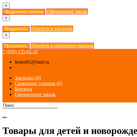
×
Оформление заказа
Продолжить покупки
×
Перейти в закладки
Продолжить
×
Перейти в сравнение товаров
Продолжить
7 (959) 135-01-31
ferarri81@mail.ru
Закладки (0)
Сравнение товаров (0)
Корзина
Оформление заказа
Товары для детей и новорожд