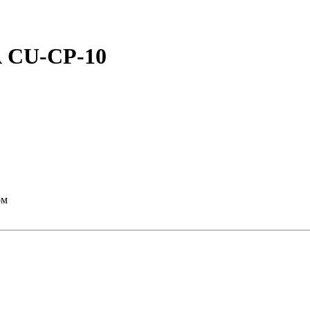
 CU-CP-10
ом