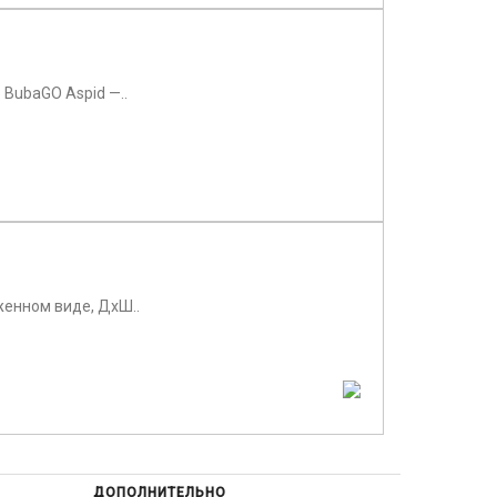
BubaGO Aspid —..
женном виде, ДхШ..
ДОПОЛНИТЕЛЬНО