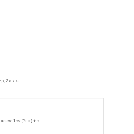
р, 2 этаж.
окос 1см (2шт) + с..