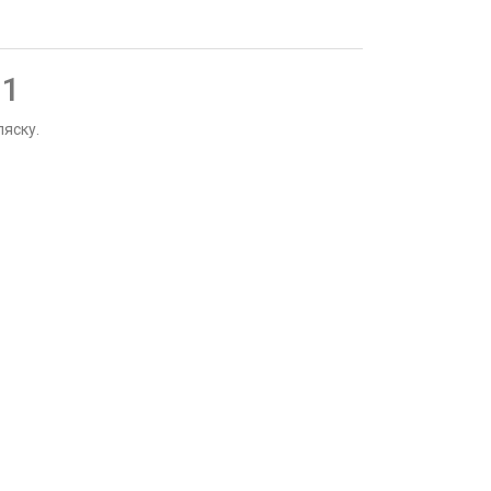
 1
яску.