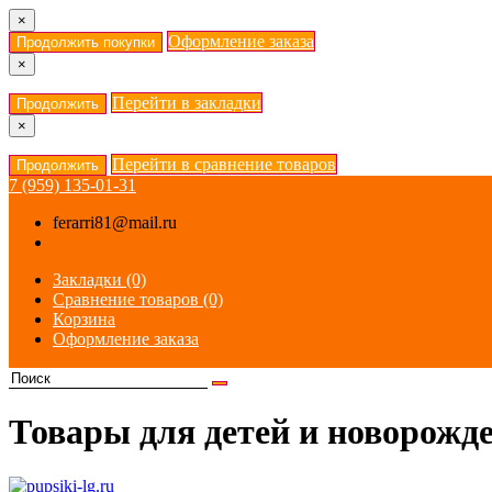
×
Оформление заказа
Продолжить покупки
×
Перейти в закладки
Продолжить
×
Перейти в сравнение товаров
Продолжить
7 (959) 135-01-31
ferarri81@mail.ru
Закладки (0)
Сравнение товаров (0)
Корзина
Оформление заказа
Товары для детей и новорожд