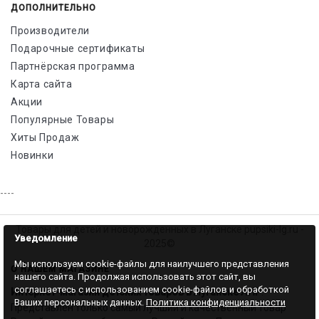
ДОПОЛНИТЕЛЬНО
Производители
Подарочные сертификаты
Партнёрская программа
Карта сайта
Акции
Популярные Товары
Хиты Продаж
Новинки
----
Товары для детей и новорожденных в Луганске pupsiki-lg.ru -
Уведомление
2025©
Мы используем cookie-файлы для наилучшего представления
О НАШЕМ МАГАЗИНЕ
нашего сайта. Продолжая использовать этот сайт, вы
соглашаетесь с использованием cookie-файлов и обработкой
Интернет-магазин детских товаров в Луганске ЛНР
.
Ваших персональных данных.
Политика конфиденциальности
Представлен только самый лучший и качественный товар