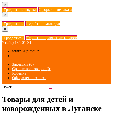
×
Оформление заказа
Продолжить покупки
×
Перейти в закладки
Продолжить
×
Перейти в сравнение товаров
Продолжить
7 (959) 135-01-31
ferarri81@mail.ru
Закладки (0)
Сравнение товаров (0)
Корзина
Оформление заказа
Товары для детей и
новорожденных в Луганске