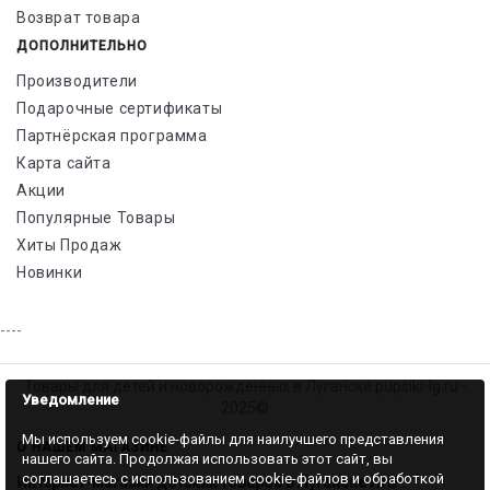
Возврат товара
ДОПОЛНИТЕЛЬНО
Производители
Подарочные сертификаты
Партнёрская программа
Карта сайта
Акции
Популярные Товары
Хиты Продаж
Новинки
----
Товары для детей и новорожденных в Луганске pupsiki-lg.ru -
Уведомление
2025©
Мы используем cookie-файлы для наилучшего представления
О НАШЕМ МАГАЗИНЕ
нашего сайта. Продолжая использовать этот сайт, вы
соглашаетесь с использованием cookie-файлов и обработкой
Интернет-магазин детских товаров в Луганске ЛНР
.