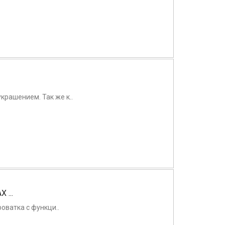
рашением. Так же к..
...
оватка с функци..