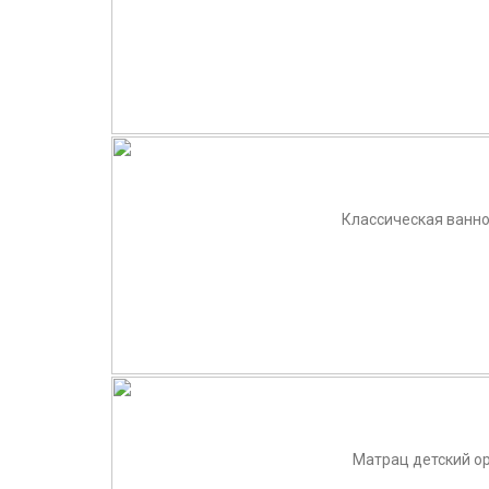
Классическая ванноч
Матрац детский ор