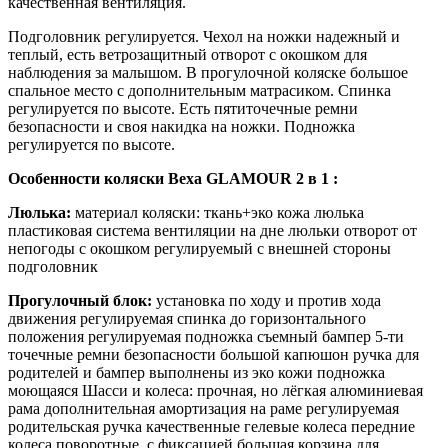
качественная вентиляция.
Подголовник регулируется. Чехол на ножки надежный и
теплый, есть ветрозащитный отворот с окошком для
наблюдения за малышом. В прогулочной коляске большое
спальное место с дополнительным матрасиком. Спинка
регулируется по высоте. Есть пятиточечные ремни
безопасности и своя накидка на ножки. Подножка
регулируется по высоте.
Особенности коляски Bexa GLAMOUR 2 в 1 :
Люлька:
материал коляски: ткань+эко кожа люлька
пластиковая система вентиляции на дне люльки отворот от
непогоды с окошком регулируемый с внешней стороны
подголовник
Прогулочный блок:
установка по ходу и против хода
движения регулируемая спинка до горизонтального
положения регулируемая подножка съемный бампер 5-ти
точечные ремни безопасности большой капюшон ручка для
родителей и бампер выполнены из эко кожи подножка
моющаяся Шасси и колеса: прочная, но лёгкая алюминиевая
рама дополнительная амортизация на раме регулируемая
родительская ручка качественные гелевые колеса передние
колеса поворотные, с фиксацией большая корзина для