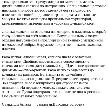
этом производитель предусмотрел возможность менять
дизайн вашей коляски по настроению. Специальные цветовые
накладки (приобретаются отдельно) могут полностью
изменить внешний вид вашего транспорта за считанные
минуты. Коляска оснащена премиальной фурнитурой,
качественными материалами и удобным функционалом.
Люлька коляски изготовлена из глянцевого пластика, который
сразу обещает на себя внимание. Внутри спальный модуль
отделан натуральной гипоаллергенной тканью с матрасиком
из кокосовой койры. Наружное покрытие — ткань, экокожа,
пластик.
Рама легкая, алюминиевая, черного цвета с золотыми
элементами. Двойная амортизация в совокупности с
гелевыми колесами дает плавный ход. Идеальное дополнение
для мамы — сумка-рюкзак. Рама легко складывается до
компактных размеров. Есть защита от случайного
складывания-раскладывания. Передние колеса вращаются на
360 градусов либо блокируются для строго прямого
движения. На передних колесах также стоит система
«антишок». Ручка подстраивается по высоте под взрослого.
Оба сменных блока реверсивные.
Сумка для багажа — закрытая.В люльке устроена