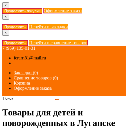
×
Оформление заказа
Продолжить покупки
×
Перейти в закладки
Продолжить
×
Перейти в сравнение товаров
Продолжить
7 (959) 135-01-31
ferarri81@mail.ru
Закладки (0)
Сравнение товаров (0)
Корзина
Оформление заказа
Товары для детей и
новорожденных в Луганске